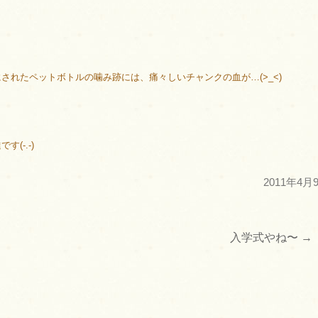
されたペットボトルの噛み跡には、痛々しいチャンクの血が…(>_<)
(-.-)
2011年4月
入学式やね〜
→