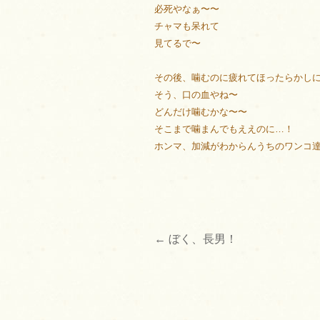
必死やなぁ〜〜
チャマも呆れて
見てるで〜
その後、噛むのに疲れてほったらかしに
そう、口の血やね〜
どんだけ噛むかな〜〜
そこまで噛まんでもええのに…！
ホンマ、加減がわからんうちのワンコ達です
←
ぼく、長男！
投
稿
ナ