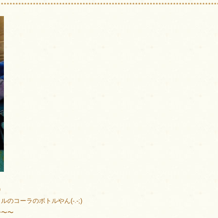
)
コーラのボトルやん(-.-;)
〜〜〜