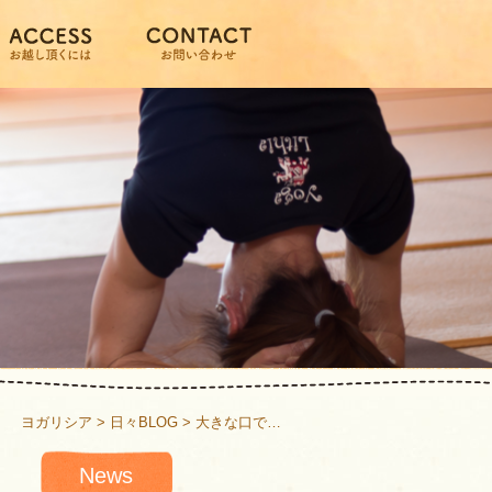
ヨガリシア
>
日々BLOG
>
大きな口で…
News