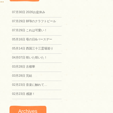
07月30日
2026お盆休み
07月29日
BFBのクラフトビール
07月29日
これは可愛い！
05月16日
母の日&バースデー
05月14日
西国三十三霊場巡り
04月07日
咲いた咲いた！
03月28日
古都華
03月28日
完結
02月23日
音楽に触れて…
02月23日
感謝！
Archives