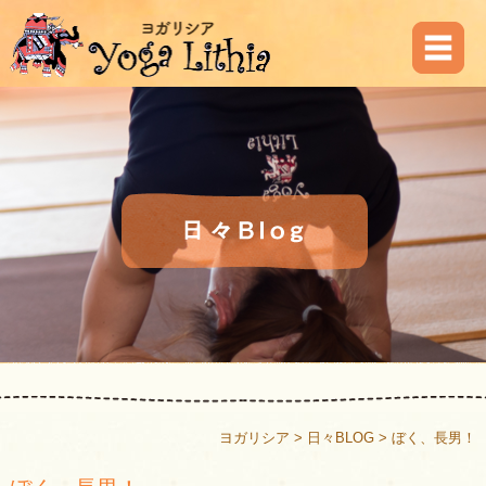
ヨガリシア
>
日々BLOG
>
ぼく、長男！