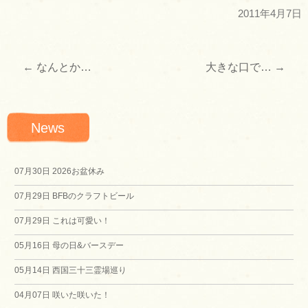
2011年4月7日
←
なんとか…
大きな口で…
→
投
稿
News
ナ
ビ
07月30日
2026お盆休み
07月29日
BFBのクラフトビール
ゲ
07月29日
これは可愛い！
ー
05月16日
母の日&バースデー
シ
05月14日
西国三十三霊場巡り
04月07日
咲いた咲いた！
ョ