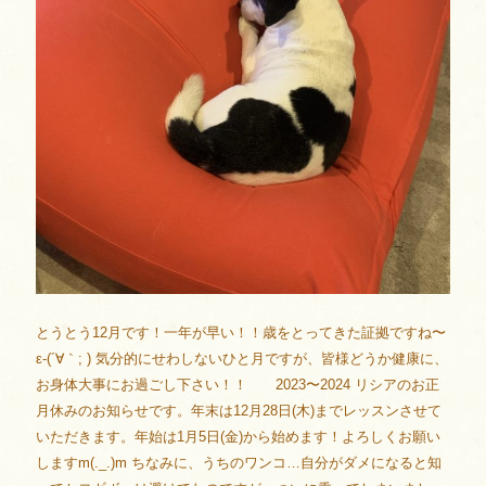
とうとう12月です！一年が早い！！歳をとってきた証拠ですね〜
ε-(´∀｀; ) 気分的にせわしないひと月ですが、皆様どうか健康に、
お身体大事にお過ごし下さい！！ 2023〜2024 リシアのお正
月休みのお知らせです。年末は12月28日(木)までレッスンさせて
いただきます。年始は1月5日(金)から始めます！よろしくお願い
しますm(._.)m ちなみに、うちのワンコ…自分がダメになると知