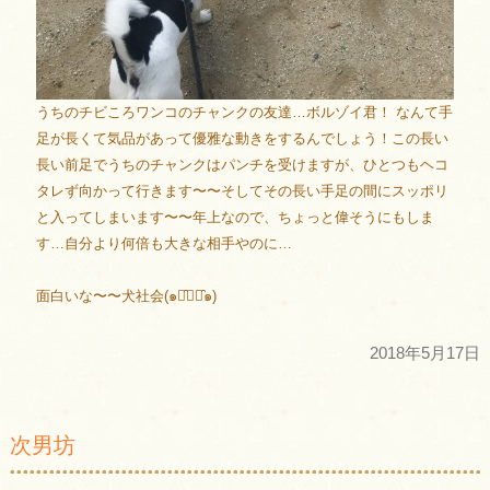
うちのチビころワンコのチャンクの友達…ボルゾイ君！ なんて手
足が長くて気品があって優雅な動きをするんでしょう！この長い
長い前足でうちのチャンクはパンチを受けますが、ひとつもヘコ
タレず向かって行きます〜〜そしてその長い手足の間にスッポリ
と入ってしまいます〜〜年上なので、ちょっと偉そうにもしま
す…自分より何倍も大きな相手やのに…
面白いな〜〜犬社会(๑･̑◡･̑๑)
2018年5月17日
次男坊