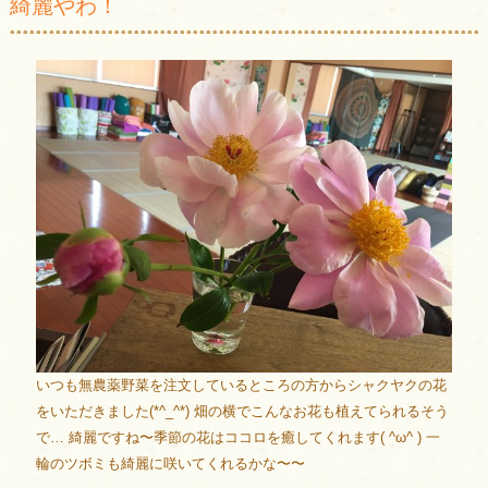
綺麗やわ！
いつも無農薬野菜を注文しているところの方からシャクヤクの花
をいただきました(*^_^*) 畑の横でこんなお花も植えてられるそう
で… 綺麗ですね〜季節の花はココロを癒してくれます( ^ω^ ) 一
輪のツボミも綺麗に咲いてくれるかな〜〜