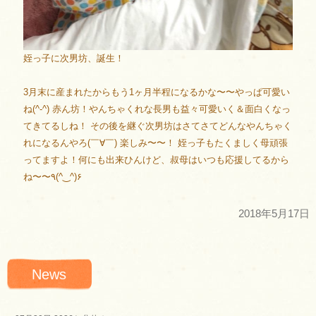
姪っ子に次男坊、誕生！
3月末に産まれたからもう1ヶ月半程になるかな〜〜やっぱ可愛い
ね(^-^) 赤ん坊！やんちゃくれな長男も益々可愛いく＆面白くなっ
てきてるしね！ その後を継ぐ次男坊はさてさてどんなやんちゃく
れになるんやろ(￣∀￣) 楽しみ〜〜！ 姪っ子もたくましく母頑張
ってますよ！何にも出来ひんけど、叔母はいつも応援してるから
ね〜〜٩(^‿^)۶
2018年5月17日
News