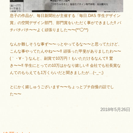
息子の作品が、毎日新聞社が主催する「毎日.DAS 学生デザイン
賞」の空間デザイン部門、部門賞をいただく事ができました‼︎ パ
チパチパチ〜〜よく頑張りました〜〜(*^◯^*)
なんか難しそうな事ず〜〜っとやってるな〜〜と思ってたけど、
こんな事やってたんやね〜〜‼︎ 頑張った甲斐がありましたわ〜〜
(｀・∀・´) なんと、副賞で10万円！もいただけるなんて‼︎ 驚
き〜〜‼︎ 学生にとっての10万はかなり嬉しい‼︎ 会社でも社長賞な
んてのもらえても1万くらいだと聞きましたが…(~_~;)
とにかく嬉しゅうございます〜〜ちょっとプチ自慢の話でし
た〜〜
2018年5月26日