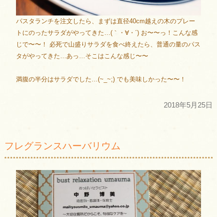
パスタランチを注文したら、まずは直径40cm越えの木のプレー
トにのったサラダがやってきた…(｀・∀・´) お〜〜っ！こんな感
じで〜〜！ 必死で山盛りサラダを食べ終えたら、普通の量のパス
タがやってきた…あっ…そこはこんな感じ〜〜
満腹の半分はサラダでした…(~_~;) でも美味しかった〜〜！
2018年5月25日
フレグランスハーバリウム