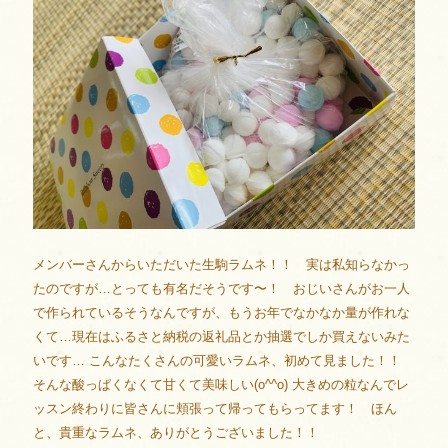
メンバーさんからいただいた生駒ラムネ！！ 実は私知らなかっ
たのですが…とっても有名だそうです〜！ おじいさんがお一人
で作られているそうなんですが、もうお年でなかなか量が作れな
くて…現在はふるさと納税の返礼品とか抽選でしか買えないみた
いです… こんなたくさんの可愛いラムネ、初めて見ました！！
そんな酸っぱくなくて甘くて美味しい(o^^o) 大きめの粒なんでレ
ッスン終わりに皆さんに頬張って帰ってもらってます！ ほん
と、貴重なラムネ、ありがとうございました！！