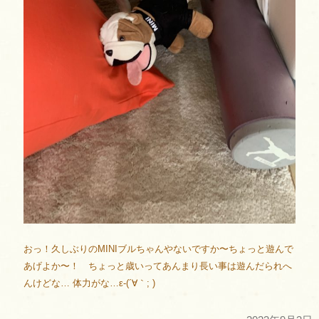
おっ！久しぶりのMINIブルちゃんやないですか〜ちょっと遊んで
あげよか〜！ ちょっと歳いってあんまり長い事は遊んだられへ
んけどな… 体力がな…ε-(´∀｀; )