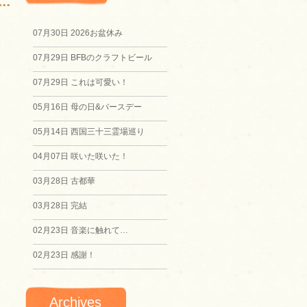
07月30日
2026お盆休み
07月29日
BFBのクラフトビール
07月29日
これは可愛い！
05月16日
母の日&バースデー
05月14日
西国三十三霊場巡り
04月07日
咲いた咲いた！
03月28日
古都華
03月28日
完結
02月23日
音楽に触れて…
02月23日
感謝！
Archives