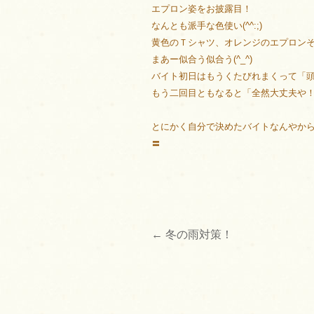
エプロン姿をお披露目！
なんとも派手な色使い(^^:;)
黄色のＴシャツ、オレンジのエプロン
まあー似合う似合う(^_^)
バイト初日はもうくたびれまくって「
もう二回目ともなると「全然大丈夫や！い
とにかく自分で決めたバイトなんやから
〓
←
冬の雨対策！
投
稿
ナ