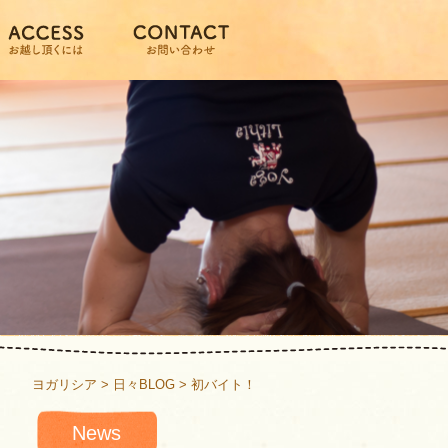
ヨガリシア
>
日々BLOG
>
初バイト！
News