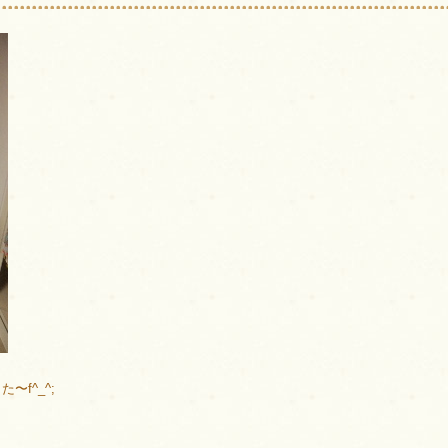
f^_^;