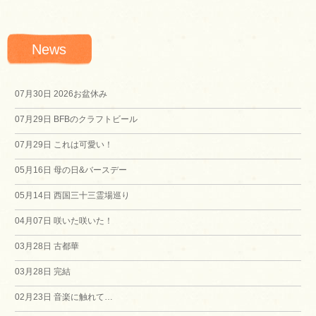
稿
News
ナ
ビ
07月30日
2026お盆休み
07月29日
BFBのクラフトビール
ゲ
07月29日
これは可愛い！
ー
05月16日
母の日&バースデー
シ
05月14日
西国三十三霊場巡り
04月07日
咲いた咲いた！
ョ
03月28日
古都華
ン
03月28日
完結
02月23日
音楽に触れて…