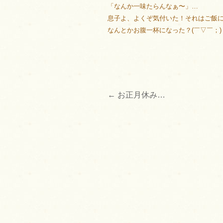
「なんか一味たらんなぁ〜」…
息子よ、よくぞ気付いた！それはご飯
なんとかお腹一杯になった？(￣▽￣；)
←
お正月休み…
投
稿
ナ
ビ
ゲ
ー