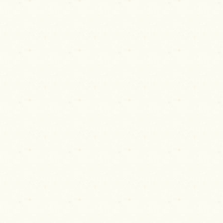
シ
ョ
ン