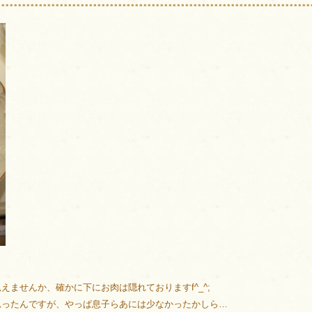
ませんか、確かに下にお肉は隠れておりますf^_^;
思ったんですが、やっぱ息子らあには少なかったかしら…