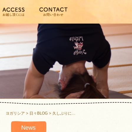
ヨガリシア
>
日々BLOG
>
久しぶりに…
News