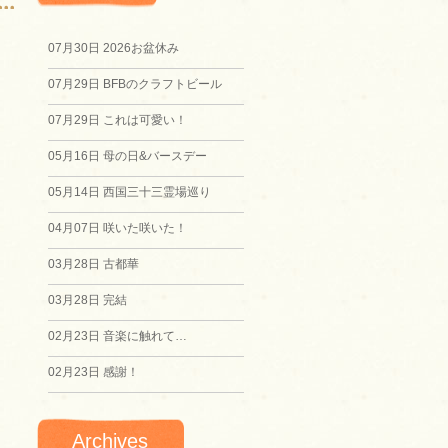
07月30日
2026お盆休み
07月29日
BFBのクラフトビール
07月29日
これは可愛い！
05月16日
母の日&バースデー
05月14日
西国三十三霊場巡り
04月07日
咲いた咲いた！
03月28日
古都華
03月28日
完結
02月23日
音楽に触れて…
02月23日
感謝！
Archives