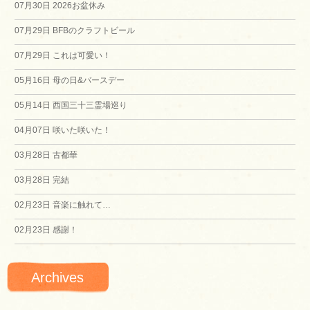
ビ
07月30日
2026お盆休み
07月29日
BFBのクラフトビール
ゲ
07月29日
これは可愛い！
ー
05月16日
母の日&バースデー
シ
05月14日
西国三十三霊場巡り
04月07日
咲いた咲いた！
ョ
03月28日
古都華
ン
03月28日
完結
02月23日
音楽に触れて…
02月23日
感謝！
Archives