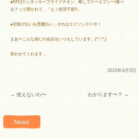
●KFC(ケンタッキーフライドチキン、略してケーエフシー)食べ
る？って聞かれて、『え！経営不振⁈』
●厄除け払いを悪魔払い…それはエクソシストや！
まあ〜こんな感じの会話をいつもしています…(^◇^;)
笑わせてくれます…
2015年3月9日
←
使えないわ〜
わかります〜？
→
投
稿
News
ナ