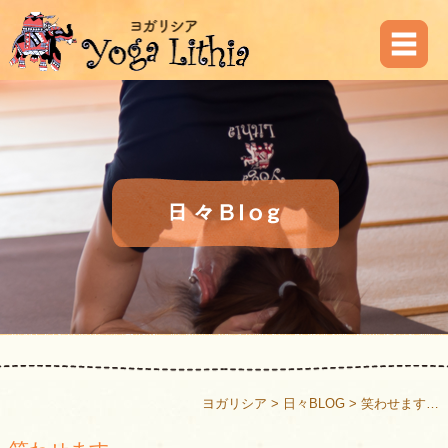
ヨガリシア
>
日々BLOG
>
笑わせます…