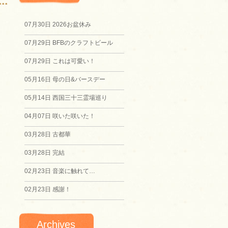
07月30日
2026お盆休み
07月29日
BFBのクラフトビール
07月29日
これは可愛い！
05月16日
母の日&バースデー
05月14日
西国三十三霊場巡り
04月07日
咲いた咲いた！
03月28日
古都華
03月28日
完結
02月23日
音楽に触れて…
02月23日
感謝！
Archives