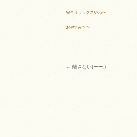
完全リラックスやね〜
おやすみ〜〜
←
離さない(ーー;)
投
稿
ナ
ビ
ゲ