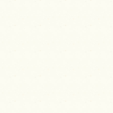
ー
シ
ョ
ン