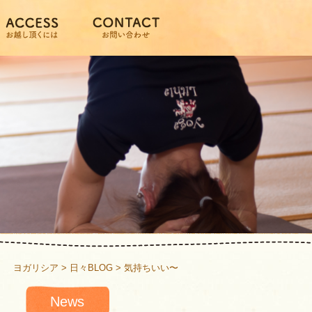
ヨガリシア
>
日々BLOG
>
気持ちいい〜
News