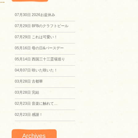
07月30日
2026お盆休み
07月29日
BFBのクラフトビール
07月29日
これは可愛い！
05月16日
母の日&バースデー
05月14日
西国三十三霊場巡り
04月07日
咲いた咲いた！
03月28日
古都華
03月28日
完結
02月23日
音楽に触れて…
02月23日
感謝！
Archives