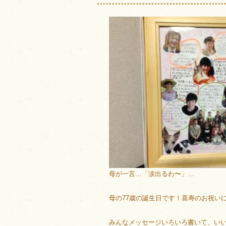
母が一言…「涙出るわ〜」…
母の77歳の誕生日です！喜寿のお祝いに…
みんなメッセージいろいろ書いて、い