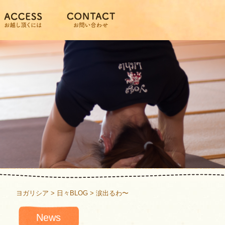
ヨガリシア
>
日々BLOG
>
涙出るわ〜
News