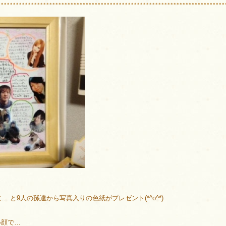
 と9人の孫達から写真入りの色紙がプレゼント(*^o^*)
い顔で…