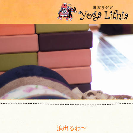
涙出るわ〜