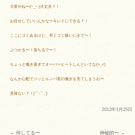
大変やね〜(~_~;)大丈夫？！
お任せしていいんかな〜キレイにできる？！
ここにゴミあるけど、早くゴミ吸いにきて〜！
ぶつかる〜！落ちるで〜！
ちょっと働き過ぎてオーバーヒートしんといてな(>_<)
なんか心配でジッとルンバ君の働きを見てしまうわ〜
意味ない？！(⌒-⌒; )
2013年1月25日
←
何してる〜
神秘的〜
→