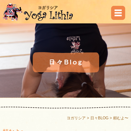
ヨガリシア
>
日々BLOG
>
頼むよ〜