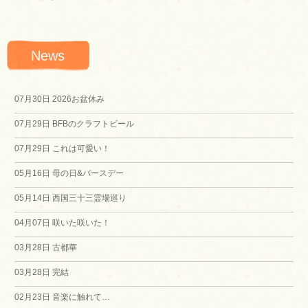
投
稿
News
ナ
ビ
07月30日
2026お盆休み
07月29日
BFBのクラフトビール
ゲ
07月29日
これは可愛い！
ー
05月16日
母の日&バースデー
シ
05月14日
西国三十三霊場巡り
04月07日
咲いた咲いた！
ョ
03月28日
古都華
ン
03月28日
完結
02月23日
音楽に触れて…