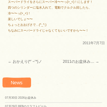
スーパードライをさらにスーパー冷〜〜っ(>_<)！にします！
四つのシリンダーに塩水入れて、電動でクルクル回したら、
冷〜〜っ(>_<)！
楽しいでしょ〜〜
ちょっとおおげさで…(^_^;)
ちなみにスーパードライじゃなくてもいいですから〜〜！
2011年7月7日
←
おかえり(*’ −’*)ノ
2011のお盆休み…
→
投
稿
News
ナ
ビ
07月30日
2026お盆休み
07月29日
BFBのクラフトビール