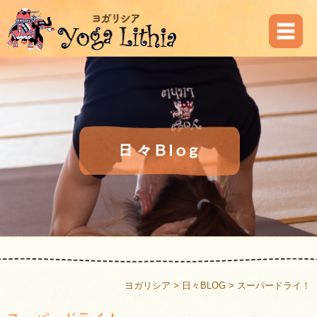
ヨガリシア
>
日々BLOG
>
スーパードライ！