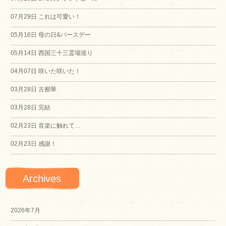
ゲ
07月29日
これは可愛い！
ー
05月16日
母の日&バースデー
シ
05月14日
西国三十三霊場巡り
04月07日
咲いた咲いた！
ョ
03月28日
古都華
ン
03月28日
完結
02月23日
音楽に触れて…
02月23日
感謝！
Archives
2026年7月