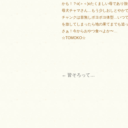
かも！？o(＞＜)oたくましい母であ
母犬チャマさん…もう少しおしとやか
チャンクは首無しポヨポヨ体型…いつ
を放してしまったら地の果てまでも追っかけ
さぁ！今からおやつ食べよか〜…
☆TOMOKO☆
←
皆そろって…
投
稿
ナ
ビ