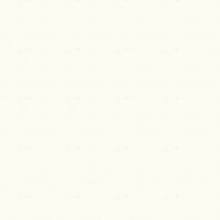
ゲ
ー
シ
ョ
ン