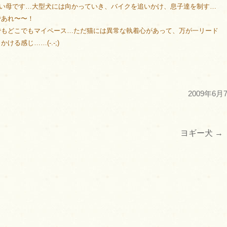
り強い母です…大型犬には向かっていき、バイクを追いかけ、息子達を制す…
であれ〜〜！
でもどこでもマイペース…ただ猫には異常な執着心があって、万が一リード
る感じ……(-.-;)
2009年6月
ヨギー犬
→