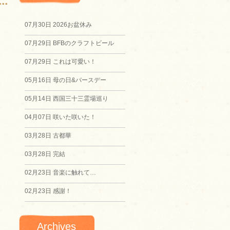
07月30日
2026お盆休み
07月29日
BFBのクラフトビール
07月29日
これは可愛い！
05月16日
母の日&バースデー
05月14日
西国三十三霊場巡り
04月07日
咲いた咲いた！
03月28日
古都華
03月28日
完結
02月23日
音楽に触れて…
02月23日
感謝！
Archives