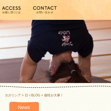
ヨガリシア
>
日々BLOG
>
個性が大事！
News