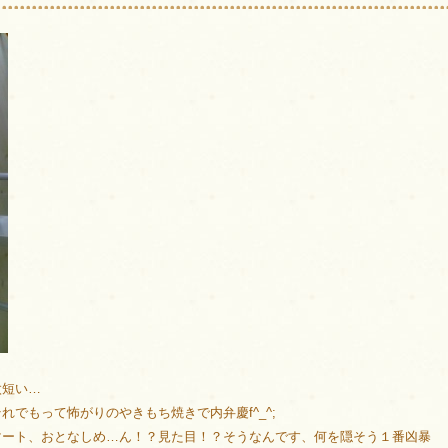
太短い…
でもって怖がりのやきもち焼きで内弁慶f^_^;
マート、おとなしめ…ん！？見た目！？そうなんです、何を隠そう１番凶暴