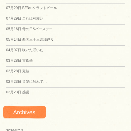
07月29日
BFBのクラフトビール
ゲ
07月29日
これは可愛い！
ー
05月16日
母の日&バースデー
シ
05月14日
西国三十三霊場巡り
04月07日
咲いた咲いた！
ョ
03月28日
古都華
ン
03月28日
完結
02月23日
音楽に触れて…
02月23日
感謝！
Archives
2026年7月