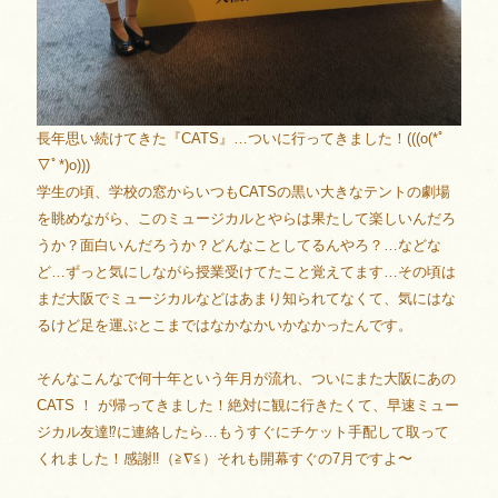
長年思い続けてきた『CATS』…ついに行ってきました！(((o(*ﾟ
▽ﾟ*)o)))
学生の頃、学校の窓からいつもCATSの黒い大きなテントの劇場
を眺めながら、このミュージカルとやらは果たして楽しいんだろ
うか？面白いんだろうか？どんなことしてるんやろ？…などな
ど…ずっと気にしながら授業受けてたこと覚えてます…その頃は
まだ大阪でミュージカルなどはあまり知られてなくて、気にはな
るけど足を運ぶとこまではなかなかいかなかったんです。
そんなこんなで何十年という年月が流れ、ついにまた大阪にあの
CATS ！ が帰ってきました！絶対に観に行きたくて、早速ミュー
ジカル友達⁉︎に連絡したら…もうすぐにチケット手配して取って
くれました！感謝‼︎（≧∇≦）それも開幕すぐの7月ですよ〜