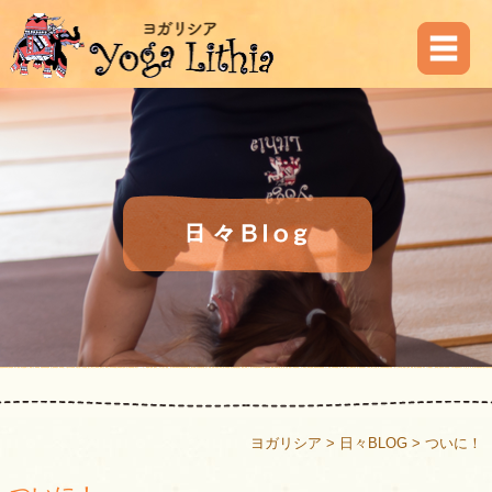
ヨガリシア
>
日々BLOG
>
ついに！