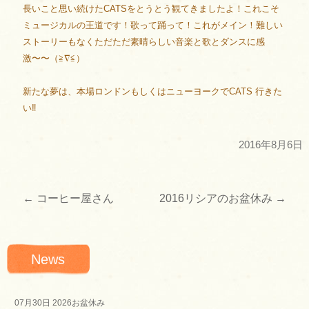
長いこと思い続けたCATSをとうとう観てきましたよ！これこそ
ミュージカルの王道です！歌って踊って！これがメイン！難しい
ストーリーもなくただただ素晴らしい音楽と歌とダンスに感
激〜〜（≧∇≦）
新たな夢は、本場ロンドンもしくはニューヨークでCATS 行きた
い‼︎
2016年8月6日
←
コーヒー屋さん
2016リシアのお盆休み
→
投
稿
News
ナ
ビ
07月30日
2026お盆休み