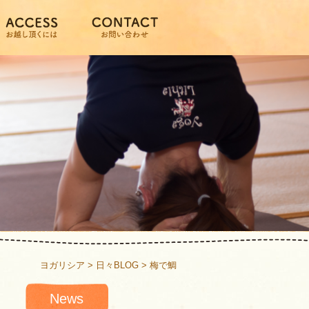
ヨガリシア
>
日々BLOG
>
梅で鯛
News