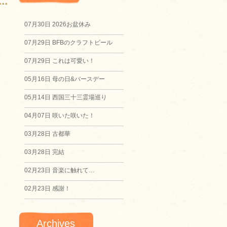
07月30日
2026お盆休み
07月29日
BFBのクラフトビール
07月29日
これは可愛い！
05月16日
母の日&バースデー
05月14日
西国三十三霊場巡り
04月07日
咲いた咲いた！
03月28日
古都華
03月28日
完結
02月23日
音楽に触れて…
02月23日
感謝！
Archives