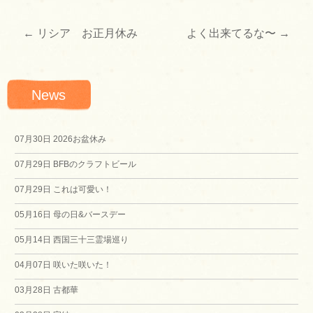
←
リシア お正月休み
よく出来てるな〜
→
投
稿
News
ナ
ビ
07月30日
2026お盆休み
07月29日
BFBのクラフトビール
ゲ
07月29日
これは可愛い！
ー
05月16日
母の日&バースデー
シ
05月14日
西国三十三霊場巡り
04月07日
咲いた咲いた！
ョ
03月28日
古都華
ン