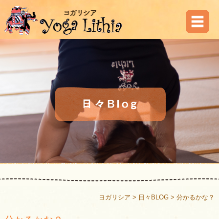
ヨガリシア
>
日々BLOG
>
分かるかな？