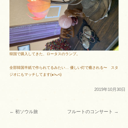
韓国で購入してきた、ロータスのランプ。
全部韓国半紙で作られてるみたい… 優しい灯で癒される〜 スタ
ジオにもマッチしてます(๑˃̵ᴗ˂̵)
2019年10月30日
←
初ソウル旅
フルートのコンサート
→
投
稿