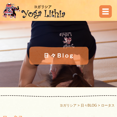
ヨガリシア
>
日々BLOG
>
ロータス