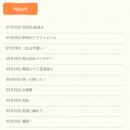
News
ナ
ビ
07月30日
2026お盆休み
07月29日
BFBのクラフトビール
ゲ
07月29日
これは可愛い！
ー
05月16日
母の日&バースデー
シ
05月14日
西国三十三霊場巡り
04月07日
咲いた咲いた！
ョ
03月28日
古都華
ン
03月28日
完結
02月23日
音楽に触れて…
02月23日
感謝！