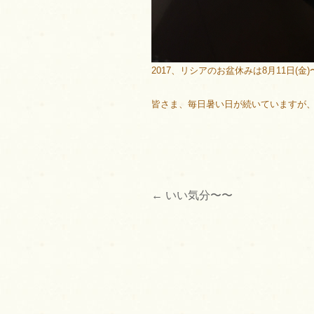
2017、リシアのお盆休みは8月11日(金
皆さま、毎日暑い日が続いていますが
←
いい気分〜〜
投
稿
ナ
ビ