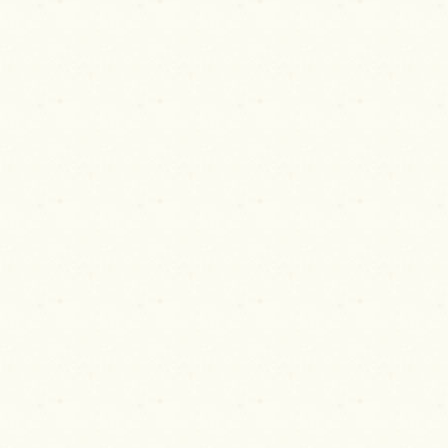
ゲ
ー
シ
ョ
ン