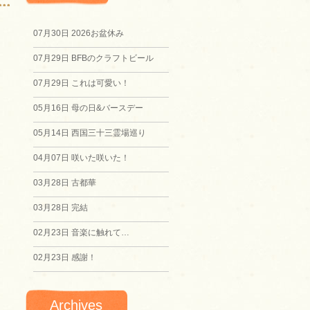
07月30日
2026お盆休み
07月29日
BFBのクラフトビール
07月29日
これは可愛い！
05月16日
母の日&バースデー
05月14日
西国三十三霊場巡り
04月07日
咲いた咲いた！
03月28日
古都華
03月28日
完結
02月23日
音楽に触れて…
02月23日
感謝！
Archives