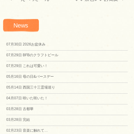
投
稿
News
ナ
ビ
07月30日
2026お盆休み
07月29日
BFBのクラフトビール
ゲ
07月29日
これは可愛い！
ー
05月16日
母の日&バースデー
シ
05月14日
西国三十三霊場巡り
04月07日
咲いた咲いた！
ョ
03月28日
古都華
ン
03月28日
完結
02月23日
音楽に触れて…