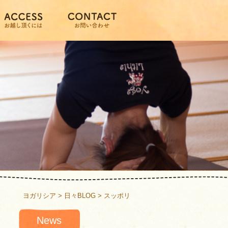
ヨガリシア
>
日々BLOG
>
スッポリ
News