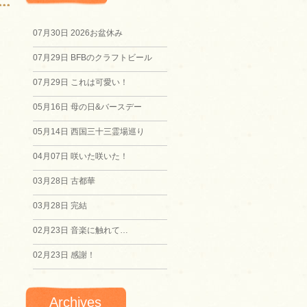
07月30日
2026お盆休み
07月29日
BFBのクラフトビール
07月29日
これは可愛い！
05月16日
母の日&バースデー
05月14日
西国三十三霊場巡り
04月07日
咲いた咲いた！
03月28日
古都華
03月28日
完結
02月23日
音楽に触れて…
02月23日
感謝！
Archives