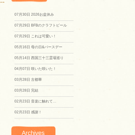
07月30日
2026お盆休み
07月29日
BFBのクラフトビール
07月29日
これは可愛い！
05月16日
母の日&バースデー
05月14日
西国三十三霊場巡り
04月07日
咲いた咲いた！
03月28日
古都華
03月28日
完結
02月23日
音楽に触れて…
02月23日
感謝！
Archives