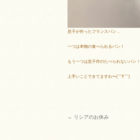
息子が作ったフランスパン…
一つは本物の食べられるパン！
もう一つは息子作のたべられないパン
上手いことできてますわ〜(￣∇￣)
←
リシアのお休み
投
稿