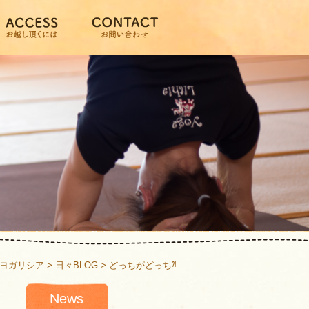
ヨガリシア
>
日々BLOG
>
どっちがどっち⁈
News