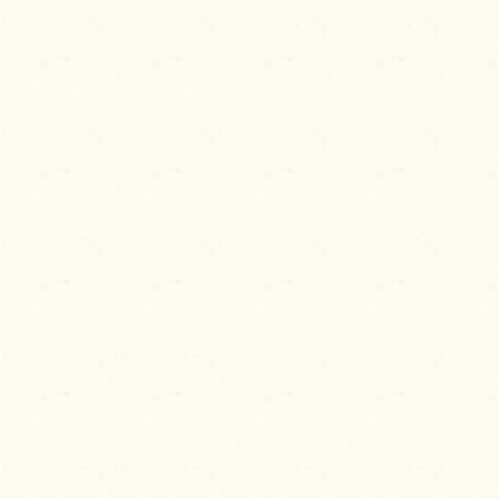
ゲ
ー
シ
ョ
ン