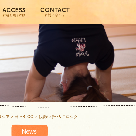
リシア
>
日々BLOG
>
お疲れ様〜＆ヨロシク
News