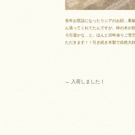
長年お世話になったリシアのお顔…看
ん張ってくれてたんですが、枠の木が
ろ引退かな…と。ほんと10年余りご苦
ただきます！！引き続き木製で自然大
←
入荷しました！
投
稿
ナ
ビ