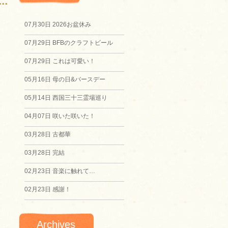
07月30日
2026お盆休み
07月29日
BFBのクラフトビール
07月29日
これは可愛い！
05月16日
母の日&バースデー
05月14日
西国三十三霊場巡り
04月07日
咲いた咲いた！
03月28日
古都華
03月28日
完結
02月23日
音楽に触れて…
02月23日
感謝！
Archives