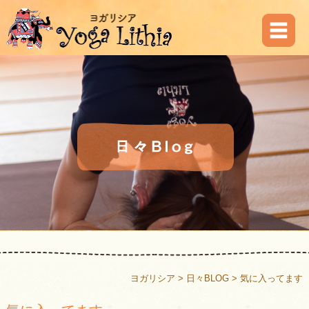
ヨガリシア
>
日々BLOG
>
気に入ってます