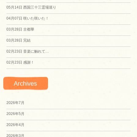
シ
05月14日
西国三十三霊場巡り
04月07日
咲いた咲いた！
ョ
03月28日
古都華
ン
03月28日
完結
02月23日
音楽に触れて…
02月23日
感謝！
Archives
2026年7月
2026年5月
2026年4月
2026年3月