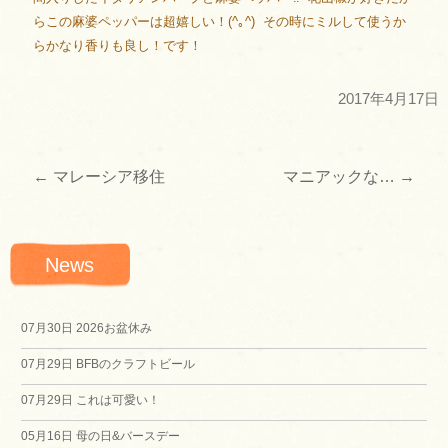
らこの麻婆ペッパーは超嬉しい！(^｡^) その時にミルして使うか
らかなり香りも良し！です！
2017年4月17日
←
マレーシア移住
マニアックな…
→
投
稿
News
ナ
ビ
07月30日
2026お盆休み
07月29日
BFBのクラフトビール
ゲ
07月29日
これは可愛い！
ー
05月16日
母の日&バースデー