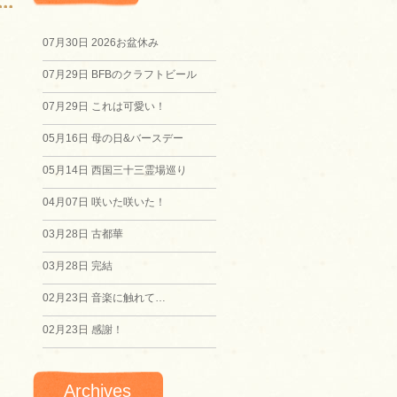
07月30日
2026お盆休み
07月29日
BFBのクラフトビール
07月29日
これは可愛い！
05月16日
母の日&バースデー
05月14日
西国三十三霊場巡り
04月07日
咲いた咲いた！
03月28日
古都華
03月28日
完結
02月23日
音楽に触れて…
02月23日
感謝！
Archives