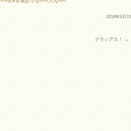
(о´∀`о) 海はいいな〜〜いいな〜〜
2018年8月1
グラシアス！
→