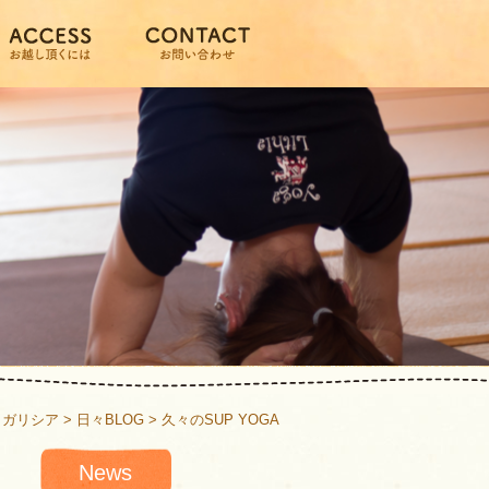
ヨガリシア
>
日々BLOG
>
久々のSUP YOGA
News